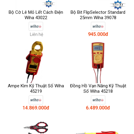
Bộ Cờ Lê Mỏ Lết Cách Điện
Bộ Bit FlipSelector Standard
Wiha 43022
25mm Wiha 39078
945.000đ
Liên hệ
Ampe Kìm Kỹ Thuật Số Wiha
Đồng Hồ Vạn Năng Kỹ Thuật
45219
Số Wiha 45218
14.869.000đ
6.489.000đ