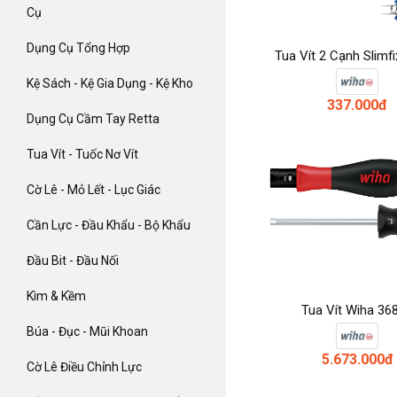
Cụ
Dụng Cụ Tổng Hợp
Tua Vít 2 Cạnh Slimf
Kệ Sách - Kệ Gia Dụng - Kệ Kho
337.000đ
Dụng Cụ Cầm Tay Retta
Tua Vít - Tuốc Nơ Vít
Cờ Lê - Mỏ Lết - Lục Giác
Cần Lực - Đầu Khẩu - Bộ Khẩu
Đầu Bit - Đầu Nối
Kìm & Kềm
Tua Vít Wiha 36
Búa - Đục - Mũi Khoan
5.673.000đ
Cờ Lê Điều Chỉnh Lực