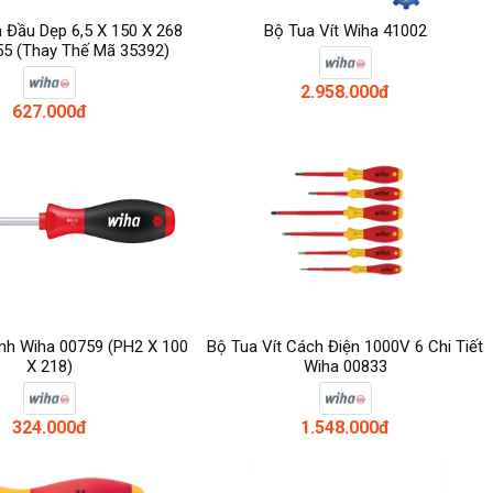
n Đầu Dẹp 6,5 X 150 X 268
Bộ Tua Vít Wiha 41002
55 (thay Thế Mã 35392)
2.958.000đ
627.000đ
ạnh Wiha 00759 (PH2 X 100
Bộ Tua Vít Cách Điện 1000V 6 Chi Tiết
X 218)
Wiha 00833
324.000đ
1.548.000đ