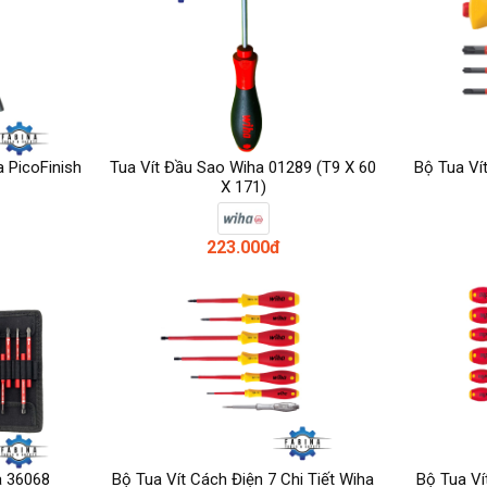
 PicoFinish
Tua Vít Đầu Sao Wiha 01289 (T9 X 60
Bộ Tua Vít
X 171)
223.000đ
a 36068
Bộ Tua Vít Cách Điện 7 Chi Tiết Wiha
Bộ Tua Ví