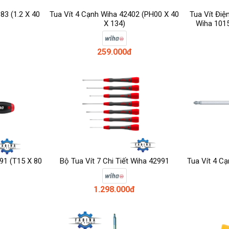
83 (1.2 X 40
Tua Vít 4 Cạnh Wiha 42402 (PH00 X 40
Tua Vít Điệ
X 134)
Wiha 101
259.000đ
91 (T15 X 80
Bộ Tua Vít 7 Chi Tiết Wiha 42991
Tua Vít 4 C
1.298.000đ