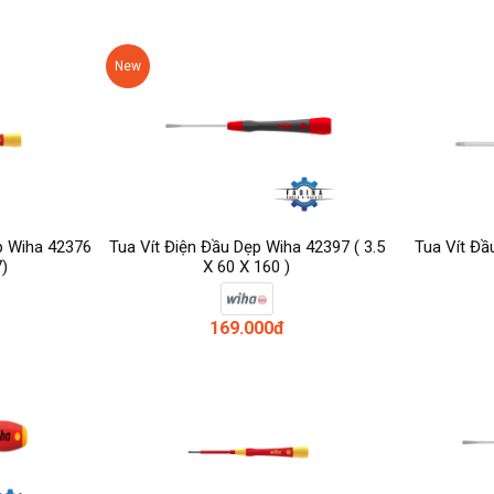
New
p Wiha 42376
Tua Vít Điện Đầu Dẹp Wiha 42397 ( 3.5
Tua Vít Đầ
7)
X 60 X 160 )
169.000đ