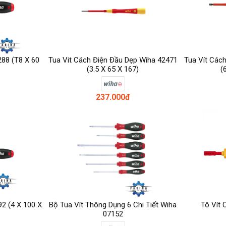
288 (T8 X 60
Tua Vit Cách Điện Đầu Dẹp Wiha 42471
Tua Vít Các
(3.5 X 65 X 167)
(
237.000đ
92 (4 X 100 X
Bộ Tua Vít Thông Dụng 6 Chi Tiết Wiha
Tô Vít 
07152