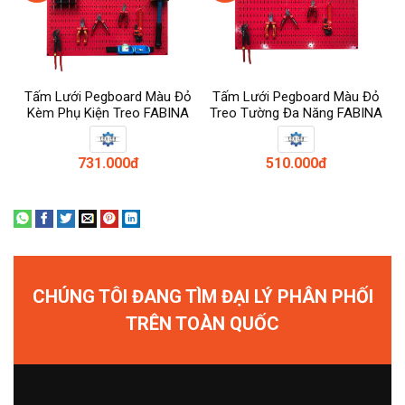
Tấm Lưới Pegboard Màu Đỏ
Tấm Lưới Pegboard Màu Đỏ
Kèm Phụ Kiện Treo FABINA
Treo Tường Đa Năng FABINA
731.000đ
510.000đ
CHÚNG TÔI ĐANG TÌM ĐẠI LÝ PHÂN PHỐI
TRÊN TOÀN QUỐC