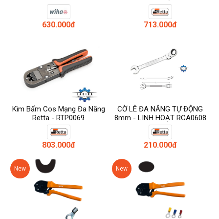
630.000đ
713.000đ
Kìm Bấm Cos Mạng Đa Năng
CỜ LÊ ĐA NĂNG TỰ ĐỘNG
Retta - RTP0069
8mm - LINH HOẠT RCA0608
803.000đ
210.000đ
New
New