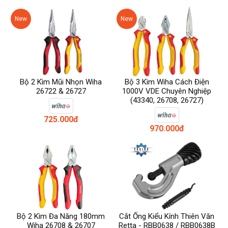
New
New
Bộ 2 Kìm Mũi Nhọn Wiha
Bộ 3 Kìm Wiha Cách Điện
26722 & 26727
1000V VDE Chuyên Nghiệp
(43340, 26708, 26727)
725.000đ
970.000đ
Bộ 2 Kìm Đa Năng 180mm
Cắt Ống Kiểu Kính Thiên Văn
Wiha 26708 & 26707
Retta - RBB0638 / RBB0638B