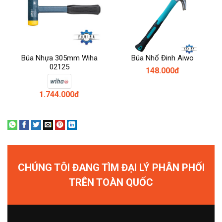
Búa Nhựa 305mm Wiha
Búa Nhổ Đinh Aiwo
02125
148.000đ
1.744.000đ
CHÚNG TÔI ĐANG TÌM ĐẠI LÝ PHÂN PHỐI
TRÊN TOÀN QUỐC