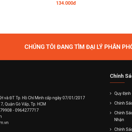
134.000đ
CHÚNG TÔI ĐANG TÌM ĐẠI LÝ PHÂN PH
Chính Sá
Quy Định
H và ĐT Tp. Hồ Chí Minh cấp ngày 07/01/2017
Chính Sá
 7, Quận Gò Vấp, Tp. HCM
979908 - 0964277717
Chính Sá
vn
Nhận
om.vn
Chính Sác