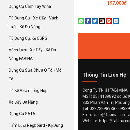
197.000đ
Dụng Cụ Cầm Tay Wiha
Tủ Dụng Cụ - Xe Đẩy - Vách
Lưới - Kệ Đa Năng
Tủ Dụng Cụ, Kệ CSPS
Vách Lưới - Xe Đẩy - Kệ Đa
Năng FABINA
Dụng Cụ Sửa Chữa Ô Tô - Mô
Thông Tin Liên Hệ
Tô
Công Ty TNHH FABI VINA
Tủ Kệ Vách Tổng Hợp
MST: 0314189892 do Sở K
Xe Đẩy Đa Năng
833 Phan Văn Trị, Phường
Tel: 02822298938 - 0938
Dụng Cụ SATA
Email: sale@fabina.com.
Website: https://fabina.c
Tấm Lưới Pegboard - Kệ Dụng