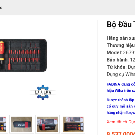
c
Bộ Đầu 
Hãng sản xu
Thương hiệu
Model:
3679
Bảo hành:
12
Từ khóa:
Dụn
Dụng cụ Wiha
FABINA đang có 
hiệu Wiha trên 
Được thành lập
có quy mô sản x
hãng nhận được 
Xem tất cả Dụ
8.537.000