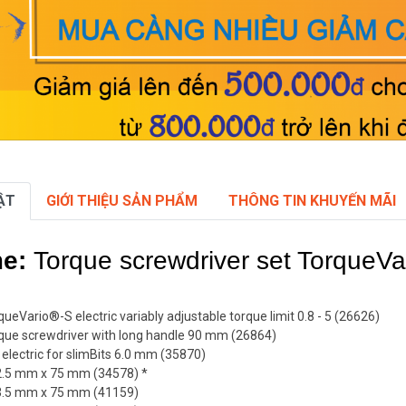
ẬT
GIỚI THIỆU SẢN PHẨM
THÔNG TIN KHUYẾN MÃI
me:
Torque screwdriver set TorqueVar
ueVario®-S electric variably adjustable torque limit 0.8 - 5 (26626)
rque screwdriver with long handle 90 mm (26864)
electric for slimBits 6.0 mm (35870)
ot 2.5 mm x 75 mm (34578) *
ot 3.5 mm x 75 mm (41159)