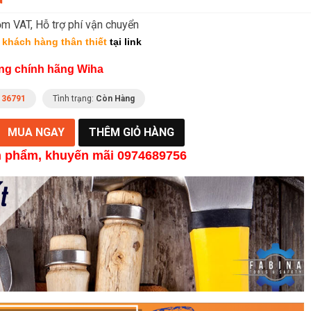
m VAT, Hỗ trợ phí vận chuyển
 khách hàng thân thiết
tại link
ng chính hãng Wiha
:
36791
Tình trạng:
Còn Hàng
n phẩm
, khuyến mãi
0974689756