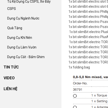
1x bit slimBit electric sl
Tủ Kệ Dụng Cụ CSPS, Xe Đẩy
1x bit slimBit electric sl
CSPS
1x bit slimBit electric Phi
1x bit slimBit electric Phi
Dụng Cụ Ngành Nước
1x bit slimBit electric Po
1x bit slimBit electric Po
Quà Tặng
1x bit slimBit electric P
1x bit slimBit electric P
Dụng Cụ Khí Nén
1x bit slimBit electric T
1x bit slimBit electric T
Dụng Cụ Làm Vườn
1x bit slimBit electric T
Dụng Cụ Cắt - Bấm Ghim
1x bit slimBit electric T
1x bit slimBit electric T
TIN TỨC
1x folding bag
VIDEO
LIÊN HỆ