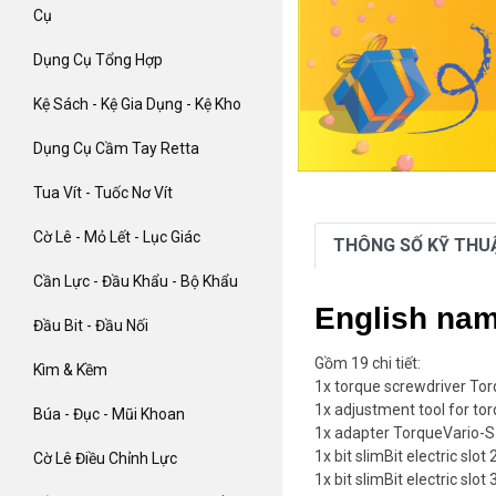
Cụ
Dụng Cụ Tổng Hợp
Kệ Sách - Kệ Gia Dụng - Kệ Kho
Dụng Cụ Cầm Tay Retta
Tua Vít - Tuốc Nơ Vít
Cờ Lê - Mỏ Lết - Lục Giác
THÔNG SỐ KỸ THU
Cần Lực - Đầu Khẩu - Bộ Khẩu
English na
Đầu Bit - Đầu Nối
Gồm 19 chi tiết:
Kìm & Kềm
1x torque screwdriver Torq
1x adjustment tool for to
Búa - Đục - Mũi Khoan
1x adapter TorqueVario-S 
1x bit slimBit electric sl
Cờ Lê Điều Chỉnh Lực
1x bit slimBit electric sl