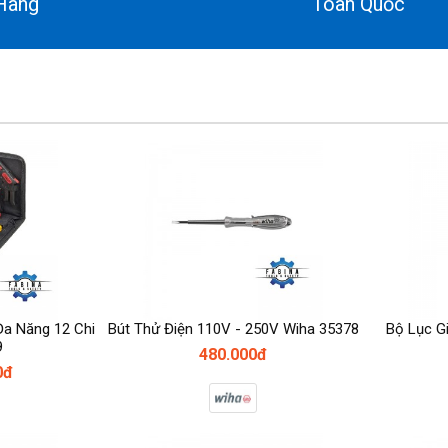
Hãng
Toàn Quốc
Đa Năng 12 Chi
Bút Thử Điện 110V - 250V Wiha 35378
Bộ Lục Gi
9
480.000đ
0đ