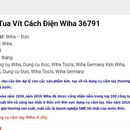
Tua Vít Cách Điện Wiha 36791
ất:
Wiha – Đức
:
Wiha
1
 tháng
g cụ Wiha, Dụng cụ Đức, Wiha Tools, Wiha Germany Kìm Wiha,
, Dụng cụ Đức, Wiha Tools, Wiha Germany
nhu cầu tìm đại lý cho các sản phẩm kìm, tua vít và dụng cụ cầm tay thương
cả nước.
 vào năm 1939, năm 2016
Wiha
đã được công nhận nằm trong top 100 công ty
uất lớn và sáng tạo nhất ở Đức với lĩnh vực dụng cụ cầm tay. Vào năm 2014
giải thưởng sản xuất, xuất sắc là doanh nghiệp SME tốt nhất của nước Đức.
ng cụ cầm tay Wiha
ở đây
đ