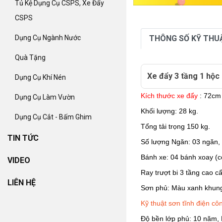
Tủ Kệ Dụng Cụ CSPS, Xe Đẩy
CSPS
THÔNG SỐ KỸ THU
Dụng Cụ Ngành Nước
Quà Tặng
Xe đẩy 3 tầng 1 hộ
Dụng Cụ Khí Nén
Kích thước xe đẩy
: 72cm
Dụng Cụ Làm Vườn
Khối lượng: 28 kg.
Dụng Cụ Cắt - Bấm Ghim
Tổng tải trọng 150 kg.
TIN TỨC
Số lượng Ngăn: 03 ngăn, 
Bánh xe: 04 bánh xoay (c
VIDEO
Ray trượt bi 3 tầng cao 
LIÊN HỆ
Sơn phủ: Màu xanh khun
Kỹ thuật sơn tĩnh điện c
Độ bền lớp phủ: 10 năm, 