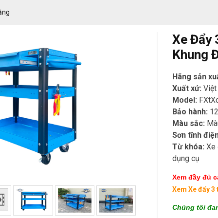
ăng
Xe Đẩy 
Khung 
Hãng sản xu
Xuất xứ:
Việ
Model:
FXtX
Bảo hành:
12
Màu sắc:
Mà
Sơn tĩnh điện
Từ khóa:
Xe 
dụng cụ
Xem đầy đủ cá
Xem Xe đẩy 3 
Chúng tôi đan