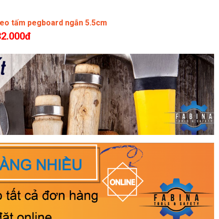
reo tấm pegboard ngắn 5.5cm
32.000đ