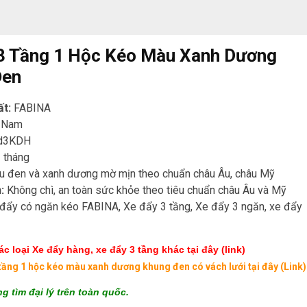
3 Tầng 1 Hộc Kéo Màu Xanh Dương
Đen
ất:
FABINA
t Nam
d3KDH
 tháng
u đen và xanh dương mờ mịn theo chuẩn châu Âu, châu Mỹ
:
Không chì, an toàn sức khỏe theo tiêu chuẩn châu Âu và Mỹ
đẩy có ngăn kéo FABINA, Xe đẩy 3 tầng, Xe đẩy 3 ngăn, xe đẩy
c loại Xe đẩy hàng, xe đẩy 3 tầng khác
tại đây (link)
tầng 1 hộc kéo màu xanh dương khung đen có vách lưới
tại đây (Link)
g tìm đại lý trên toàn quốc.