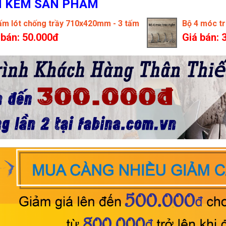
H KÈM SẢN PHẨM
ấm lót chống trầy 710x420mm - 3 tấm
Bộ 4 móc t
 bán: 50.000đ
Giá bán: 