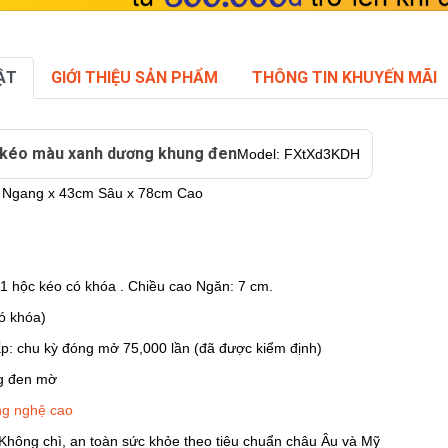
ẬT
GIỚI THIỆU SẢN PHẨM
THÔNG TIN KHUYẾN MÃI
c kéo màu xanh dương khung đen
Model:
FXtXd3KDH
 Ngang x 43cm Sâu x 78cm Cao
1 hộc kéo có khóa . Chiều cao Ngăn: 7 cm.
ó khóa)
cấp: chu kỳ đóng mở 75,000 lần (đã được kiểm định)
g đen mờ
ông nghệ cao
Không chì, an toàn sức khỏe theo tiêu chuẩn châu Âu và Mỹ