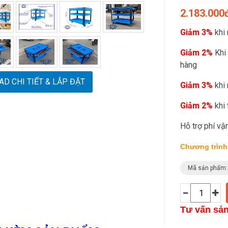
2.183.000
Giảm 3%
khi 
Giảm 2%
Khi 
hàng
D CHI TIẾT & LẮP ĐẶT
Giảm 3%
khi 
Giảm 2%
khi 
Hỗ trợ phí v
Chương trình
Mã sản phẩm
Tư vấn sả