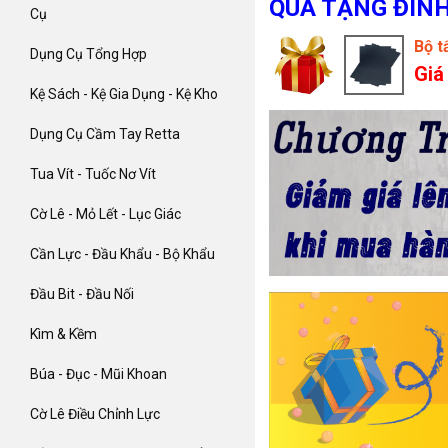
QUÀ TẶNG ĐÍN
Cụ
Bộ t
Dụng Cụ Tổng Hợp
Giá
Kệ Sách - Kệ Gia Dụng - Kệ Kho
Dụng Cụ Cầm Tay Retta
Tua Vít - Tuốc Nơ Vít
Cờ Lê - Mỏ Lết - Lục Giác
Cần Lực - Đầu Khẩu - Bộ Khẩu
Đầu Bit - Đầu Nối
Kìm & Kềm
Búa - Đục - Mũi Khoan
Cờ Lê Điều Chỉnh Lực