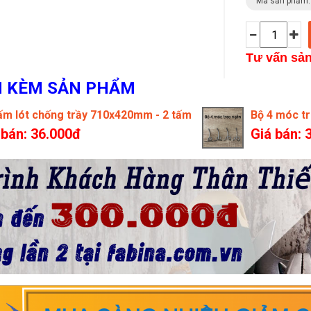
Mã sản phẩm
Tư vấn sả
H KÈM SẢN PHẨM
ấm lót chống trầy 710x420mm - 2 tấm
Bộ 4 móc t
 bán: 36.000đ
Giá bán: 