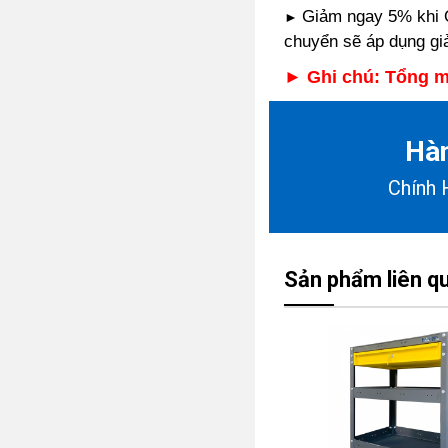
Giảm ngay 5% khi 
►
chuyển sẽ áp dụng 
►
Ghi chú: Tổng m
Hà
Chính 
Sản phẩm liên q