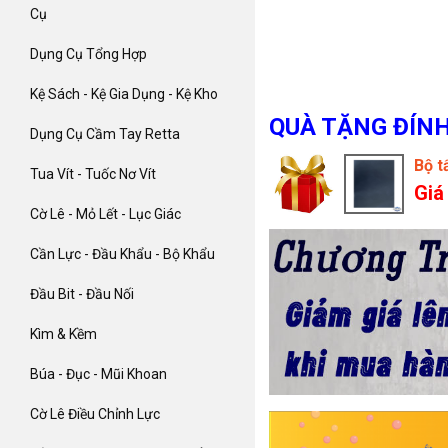
Cụ
Dụng Cụ Tổng Hợp
Kệ Sách - Kệ Gia Dụng - Kệ Kho
QUÀ TẶNG ĐÍN
Dụng Cụ Cầm Tay Retta
Bộ t
Tua Vít - Tuốc Nơ Vít
Giá
Cờ Lê - Mỏ Lết - Lục Giác
Cần Lực - Đầu Khẩu - Bộ Khẩu
Đầu Bit - Đầu Nối
Kìm & Kềm
Búa - Đục - Mũi Khoan
Cờ Lê Điều Chỉnh Lực