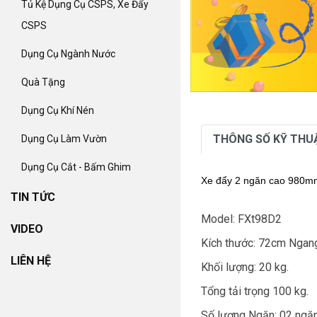
Tủ Kệ Dụng Cụ CSPS, Xe Đẩy
CSPS
Dụng Cụ Ngành Nước
Quà Tặng
Dụng Cụ Khí Nén
THÔNG SỐ KỸ THU
Dụng Cụ Làm Vườn
Dụng Cụ Cắt - Bấm Ghim
Xe đẩy 2 ngăn cao 980
TIN TỨC
Model: FXt98D2
VIDEO
Kích thước: 72cm Ngan
LIÊN HỆ
Khối lượng: 20 kg.
Tổng tải trọng 100 kg.
Số lượng Ngăn: 02 ngăn