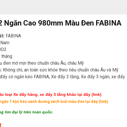
 2 Ngăn Cao 980mm Màu Đen FABINA
ất:
FABINA
t Nam
8D2
 tháng
u đen mờ mịn theo chuẩn châu Âu, châu Mỹ
:
Không chì, an toàn sức khỏe theo tiêu chuẩn châu Âu và Mỹ
đẩy có ngăn kéo FABINA, Xe đẩy 3 tầng, Xe đẩy 3 ngăn, xe đẩy
c loại Xe đẩy hàng, xe đẩy 3 tầng khác
tại đây (link)
ngăn 1 hộc kéo xanh dương vách lưới màu đen
tại đây (link)
g tìm đại lý trên toàn quốc.
đ