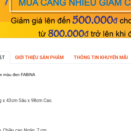
ẬT
GIỚI THIỆU SẢN PHẨM
THÔNG TIN KHUYẾN MÃI
mm màu đen FABINA
g x 43cm Sâu x 98cm Cao.
, Chiều cao Ngăn: 7 cm.