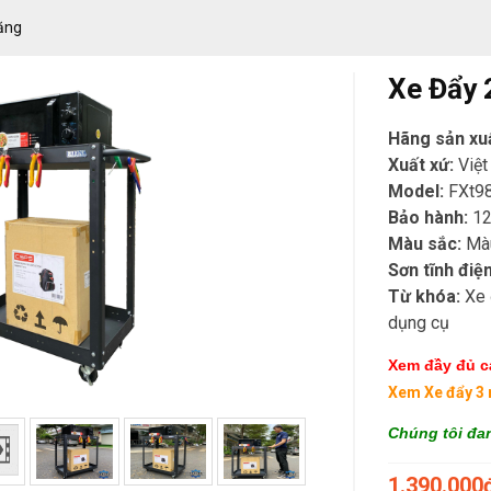
ăng
Xe Đẩy
Hãng sản xu
Xuất xứ:
Việ
Model:
FXt9
Bảo hành:
12
Màu sắc:
Mà
Sơn tĩnh điện
Từ khóa:
Xe 
dụng cụ
Xem đầy đủ cá
Xem Xe đẩy 3 
Chúng tôi đan
1.390.000