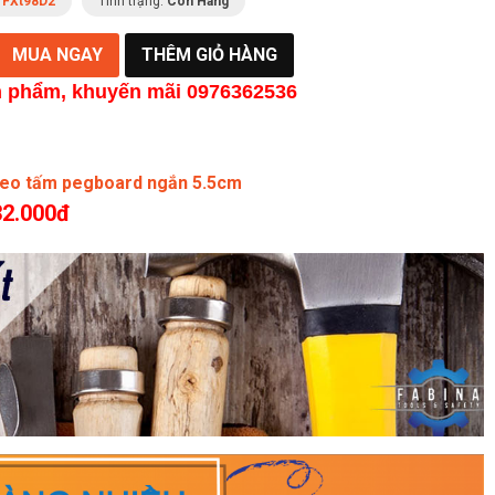
:
FXt98D2
Tình trạng:
Còn Hàng
n phẩm, khu
yến mãi 0976362536
reo tấm pegboard ngắn 5.5cm
32.000đ