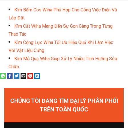
Kìm Bấm Cos Wiha Phù Hợp Cho Công Việc Điện Và
Lắp Đặt
Kìm Cắt Wiha Mang Đến Sự Gọn Gàng Trong Từng
Thao Tác
Kìm Cộng Lực Wiha Tối Ưu Hiệu Quả Khi Làm Việc
Với Vật Liệu Cứng
Kìm Mỏ Quạ Wiha Giúp Xử Lý Nhiều Tình Huống Sửa
Chữa
CHÚNG TÔI ĐANG TÌM ĐẠI LÝ PHÂN PHỐI
TRÊN TOÀN QUỐC