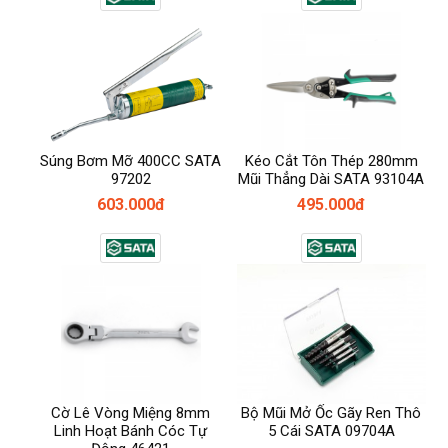
Súng Bơm Mỡ 400CC SATA
Kéo Cắt Tôn Thép 280mm
97202
Mũi Thẳng Dài SATA 93104A
603.000đ
495.000đ
Cờ Lê Vòng Miệng 8mm
Bộ Mũi Mở Ốc Gãy Ren Thô
Linh Hoạt Bánh Cóc Tự
5 Cái SATA 09704A