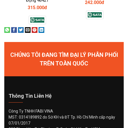
Động 46421
242.000đ
315.000đ
CHÚNG TÔI ĐANG TÌM ĐẠI LÝ PHÂN PHỐI
TRÊN TOÀN QUỐC
Thông Tin Liên Hệ
Công Ty TNHH FABI VINA
MST: 0314189892 do Sở KH và ĐT Tp. Hồ Chí Minh cấp ngày
07/01/2017