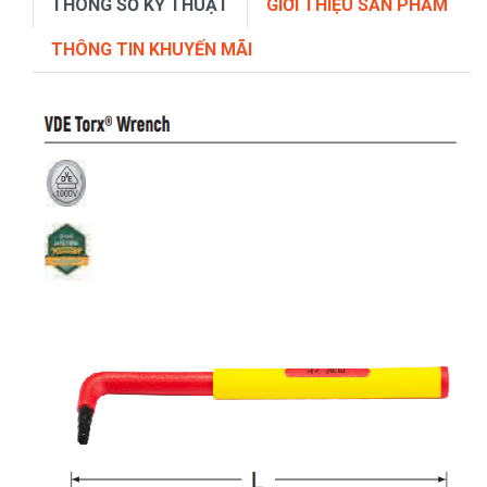
THÔNG SỐ KỸ THUẬT
GIỚI THIỆU SẢN PHẨM
THÔNG TIN KHUYẾN MÃI