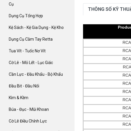
Cụ
THÔNG SỐ KỸ THU
Dụng Cụ Tổng Hợp
Produc
Kệ Sách - Kệ Gia Dụng - Kệ Kho
Dụng Cụ Cầm Tay Retta
RCA
RCA
Tua Vít - Tuốc Nơ Vít
RCA
Cờ Lê - Mỏ Lết - Lục Giác
RCA
Cần Lực - Đầu Khẩu - Bộ Khẩu
RCA
RCA
Đầu Bit - Đầu Nối
RCA
Kìm & Kềm
RCA
RCA
Búa - Đục - Mũi Khoan
RCA
Cờ Lê Điều Chỉnh Lực
RCA