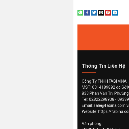
Thông Tin Liên Hệ
Công Ty TNHH FABI VINA
MST: 0314189892 do Sở K
833 Phan Văn Trị, Phường
Tel: 02822298938 - 0938
Email: sale@fabina.com.
Website: https://fabina.c
Văn phòng