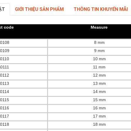
ẬT
GIỚI THIỆU SẢN PHẨM
THÔNG TIN KHUYẾN MÃI
t code
Measure
0108
8 mm
0109
9 mm
0110
10 mm
0111
11 mm
0112
12 mm
0113
13 mm
0114
14 mm
0115
15 mm
0116
16 mm
0117
17 mm
0118
18 mm