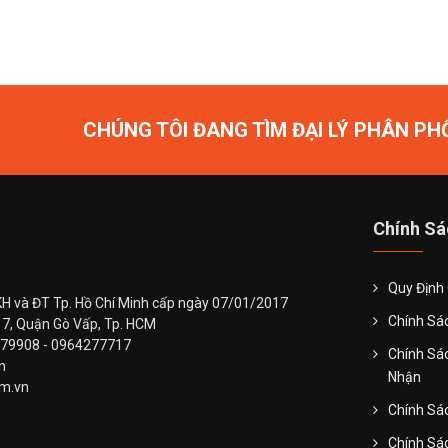
CHÚNG TÔI ĐANG TÌM ĐẠI LÝ PHÂN PH
Chính Sá
Quy Định
H và ĐT Tp. Hồ Chí Minh cấp ngày 07/01/2017
Chính Sá
 7, Quận Gò Vấp, Tp. HCM
979908 - 0964277717
Chính Sá
vn
Nhận
om.vn
Chính Sác
Chính Sá