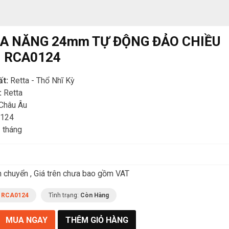
ĐA NĂNG 24mm TỰ ĐỘNG ĐẢO CHIỀU
- RCA0124
ất:
Retta - Thổ Nhĩ Kỳ
:
Retta
Châu Âu
124
 tháng
n chuyển , Giá trên chưa bao gồm VAT
:
RCA0124
Tình trạng:
Còn Hàng