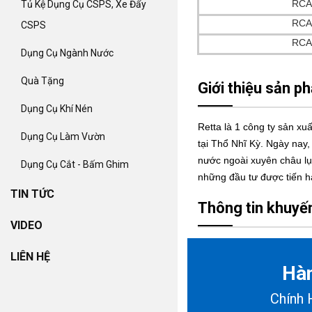
RCA
Tủ Kệ Dụng Cụ CSPS, Xe Đẩy
RCA
CSPS
RCA
Dụng Cụ Ngành Nước
Quà Tặng
Giới thiệu sản p
Dụng Cụ Khí Nén
Retta là 1 công ty sản xu
Dụng Cụ Làm Vườn
tại Thổ Nhĩ Kỳ. Ngày nay,
nước ngoài xuyên châu lụ
Dụng Cụ Cắt - Bấm Ghim
những đầu tư được tiến h
TIN TỨC
Thông tin khuyế
VIDEO
LIÊN HỆ
Hà
Chính 