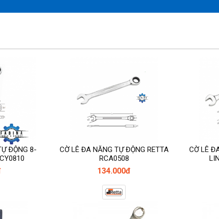
TỰ ĐỘNG 8-
CỜ LÊ ĐA NĂNG TỰ ĐỘNG RETTA
CỜ LÊ Đ
RCY0810
RCA0508
LI
đ
134.000đ